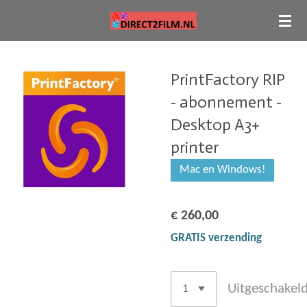
Ga
direct
naar
PrintFactory RIP
de
hoofdinhoud
- abonnement -
Desktop A3+
printer
Mac en Windows!
€ 260,00
GRATIS verzending
Uitgeschakel