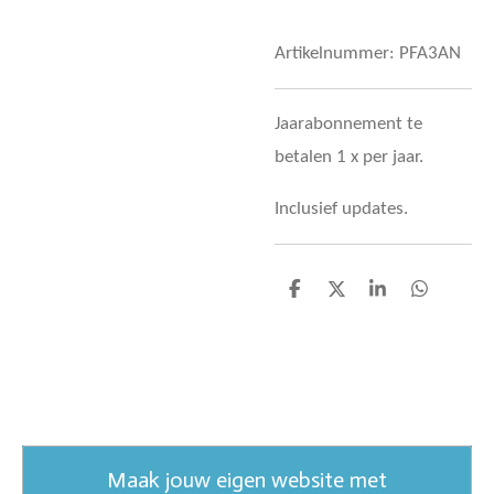
Artikelnummer:
PFA3AN
Jaarabonnement te
betalen 1 x per jaar.
Inclusief updates.
D
D
S
D
e
e
h
e
l
e
a
l
e
l
r
e
n
e
n
Maak jouw eigen website met