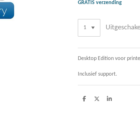
GRATIS verzending
Uitgeschake
Desktop Edition voor printer
Inclusief support.
D
D
S
e
e
h
l
e
a
e
l
r
n
e