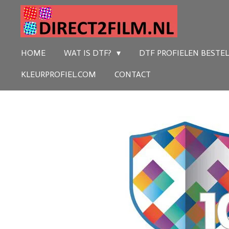
Ga
direct
naar
HOME
WAT IS DTF?
DTF PROFIELEN BESTE
de
KLEURPROFIEL.COM
CONTACT
hoofdinhoud